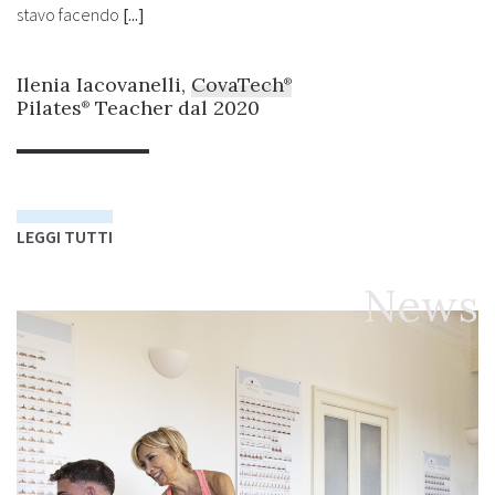
Leggi tutto
stavo facendo
[...]
Ilenia Iacovanelli,
CovaTech
®
Pilates
Teacher dal 2020
®
LEGGI TUTTI
News