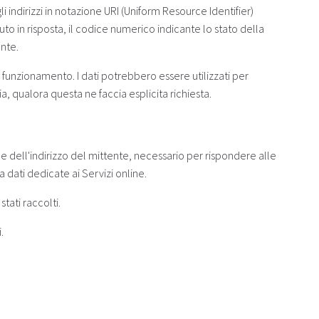
gli indirizzi in notazione URI (Uniform Resource Identifier)
enuto in risposta, il codice numerico indicante lo stato della
ente.
to funzionamento. I dati potrebbero essere utilizzati per
ia, qualora questa ne faccia esplicita richiesta.
one dell'indirizzo del mittente, necessario per rispondere alle
a dati dedicate ai Servizi online.
tati raccolti.
.