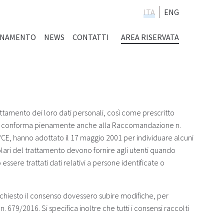
ITA
ENG
ENAMENTO
NEWS
CONTATTI
AREA RISERVATA
attamento dei loro dati personali, così come prescritto
e si conforma pienamente anche alla Raccomandazione n.
46/CE, hanno adottato il 17 maggio 2001 per individuare alcuni
itolari del trattamento devono fornire agli utenti quando
ere trattati dati relativi a persone identificate o
 è chiesto il consenso dovessero subire modifiche, per
79/2016. Si specifica inoltre che tutti i consensi raccolti