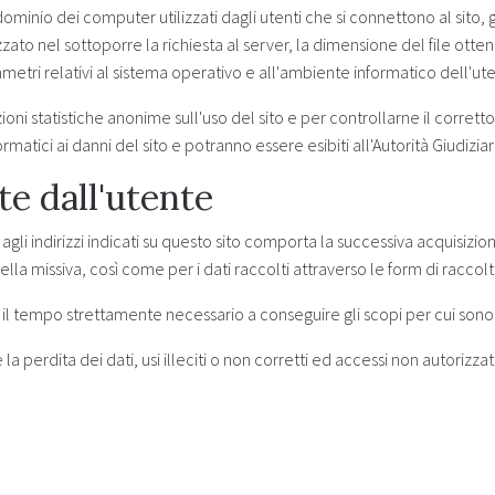
a dominio dei computer utilizzati dagli utenti che si connettono al sito, 
lizzato nel sottoporre la richiesta al server, la dimensione del file ott
rametri relativi al sistema operativo e all'ambiente informatico dell'ut
zioni statistiche anonime sull'uso del sito e per controllarne il corret
rmatici ai danni del sito e potranno essere esibiti all'Autorità Giudiziar
te dall'utente
a agli indirizzi indicati su questo sito comporta la successiva acquisizi
nella missiva, così come per i dati raccolti attraverso le form di raccolt
 il tempo strettamente necessario a conseguire gli scopi per cui sono s
 perdita dei dati, usi illeciti o non corretti ed accessi non autorizzati