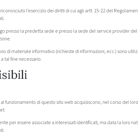
riconosciuto l'esercizio dei diritti di cui agli artt. 15-22 del Regolam
ti.
uogo presso la predetta sede e presso la sede del service provider del
zione.
invio di materiale informativo (richieste di informazioni, ecc.) sono utiliz
 a tal fine necessario.
sibili
 al funzionamento di questo sito web acquisiscono, nel corso del loro 
et.
nte per essere associate a interessati identificati, ma data la loro n
ti.