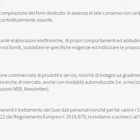
:
a compilazione del form dedicato. In assenza di tale consenso non sar
i contrattualmente assunte.
iante elaborazioni elettroniche, di propri comportamenti ed abitudini
izi forniti, soddisfare le specifiche esigenze ed indirizzare le propo
e commerciale di prodotti e servizi, nonché di indagini sul gradime
e di ricerche di mercato, anche con modalità automatizzate (i.e. a mezz
cazioni WEB, Newsletter);
renti il trattamento dei Suoi dati personali nonché per far valere i Suo
. 15-22 del Regolamento Europeo n. 2016/679, la invitiamo a scriverci all’