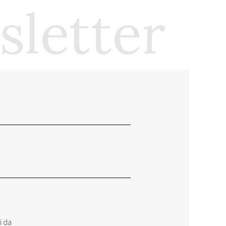
wsletter
i da