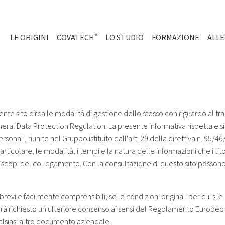
(CURRENT)
LE ORIGINI
COVATECH
LO STUDIO
FORMAZIONE
ALL
®
nte sito circa le modalità di gestione dello stesso con riguardo al tr
neral Data Protection Regulation. La presente informativa rispetta 
onali, riunite nel Gruppo istituito dall'art. 29 della direttiva n. 95/
 particolare, le modalità, i tempi e la natura delle informazioni che i t
opi del collegamento. Con la consultazione di questo sito possono ess
revi e facilmente comprensibili; se le condizioni originali per cui si
 richiesto un ulteriore consenso ai sensi del Regolamento Europeo n. 6
lsiasi altro documento aziendale.