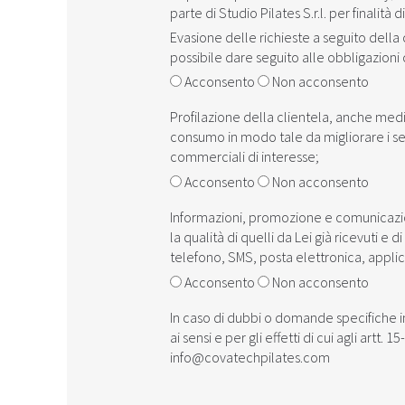
parte di Studio Pilates S.r.l. per finalità di
Evasione delle richieste a seguito dell
possibile dare seguito alle obbligazion
Acconsento
Non acconsento
Profilazione della clientela, anche med
consumo in modo tale da migliorare i serv
commerciali di interesse;
Acconsento
Non acconsento
Informazioni, promozione e comunicazion
la qualità di quelli da Lei già ricevuti 
telefono, SMS, posta elettronica, appli
Acconsento
Non acconsento
In caso di dubbi o domande specifiche ine
ai sensi e per gli effetti di cui agli artt
info@covatechpilates.com