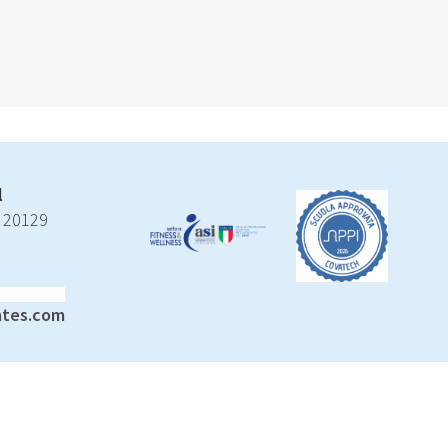
l
 20129
ates.com