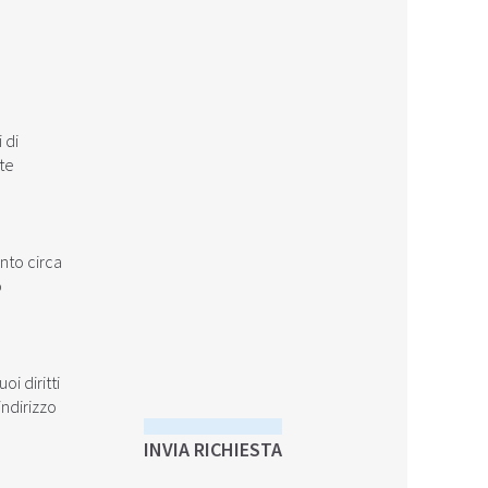
à
 di
ste
nto circa
o
i diritti
indirizzo
INVIA RICHIESTA