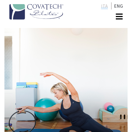
ITA
ENG
Me