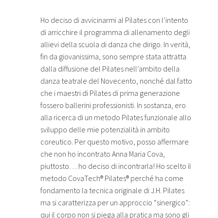
Ho deciso di avvicinarmi al Pilates con l’intento
di arricchire il programma di allenamento degli
allievi della scuola di danza che dirigo. In verità,
fin da giovanissima, sono sempre stata attratta
dalla diffusione del Pilates nell’ambito della
danza teatrale del Novecento, nonché dal fatto
che i maestri di Pilates di prima generazione
fossero ballerini professionisti. In sostanza, ero
alla ricerca di un metodo Pilates funzionale allo
sviluppo delle mie potenzialità in ambito
coreutico. Per questo motivo, posso affermare
che non ho incontrato Anna Maria Cova,
piuttosto… ho deciso di incontrarla! Ho scelto il
metodo CovaTech® Pilates® perché ha come
fondamento la tecnica originale di J.H. Pilates
ma si caratterizza per un approccio “sinergico”:
qui il corpo non si piega alla pratica ma sono gli