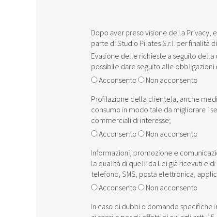
Dopo aver preso visione della ‎‎
Privacy
, 
parte di Studio Pilates S.r.l. per finalità di
Evasione delle richieste a seguito dell
possibile dare seguito alle obbligazion
Acconsento
Non acconsento
Profilazione della clientela, anche med
consumo in modo tale da migliorare i serv
commerciali di interesse;
Acconsento
Non acconsento
Informazioni, promozione e comunicazion
la qualità di quelli da Lei già ricevuti 
telefono, SMS, posta elettronica, appli
Acconsento
Non acconsento
In caso di dubbi o domande specifiche ine
ai sensi e per gli effetti di cui agli artt