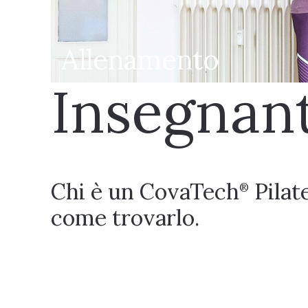
Allenamento
Insegnan
Chi è un CovaTech
Pilat
®
come trovarlo.