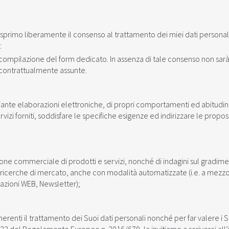
esprimo liberamente il consenso al trattamento dei miei dati personal
:
a compilazione del form dedicato. In assenza di tale consenso non sar
i contrattualmente assunte.
iante elaborazioni elettroniche, di propri comportamenti ed abitudini
izi forniti, soddisfare le specifiche esigenze ed indirizzare le propo
e commerciale di prodotti e servizi, nonché di indagini sul gradime
e di ricerche di mercato, anche con modalità automatizzate (i.e. a mezz
cazioni WEB, Newsletter);
renti il trattamento dei Suoi dati personali nonché per far valere i Suo
. 15-22 del Regolamento Europeo n. 2016/679, la invitiamo a scriverci all’