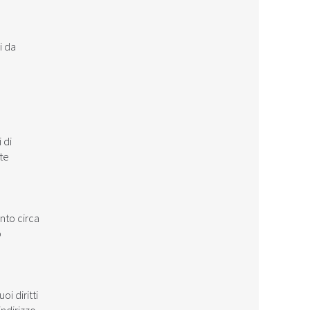
i da
à
 di
ste
nto circa
o
i diritti
indirizzo