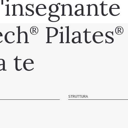
l'insegnante
ech
Pilates
®
®
a te
STRUTTURA