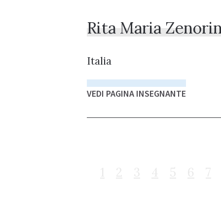
Rita Maria Zenorin
Italia
VEDI PAGINA INSEGNANTE
1
2
3
4
5
6
7