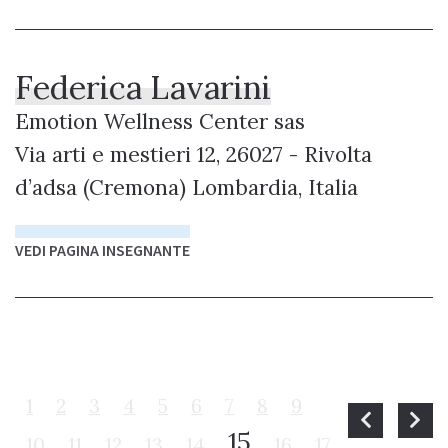
Federica Lavarini
Emotion Wellness Center sas
Via arti e mestieri 12, 26027 - Rivolta
d’adsa (Cremona) Lombardia, Italia
VEDI PAGINA INSEGNANTE
1
2
3
4
5
6
7
8
9
15
10
11
12
13
14
16
17