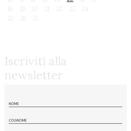
18
19
20
21
22
23
24
25
26
27
Iscriviti alla
newsletter
NOME
COGNOME